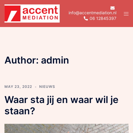
Skip
to
info@accentmediation.nl
Tog
06 12845397
content
men
Author:
admin
MAY 23, 2022
NIEUWS
Waar sta jij en waar wil je
staan?