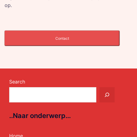
op.
Contact
Search
..Naar onderwerp…
Home