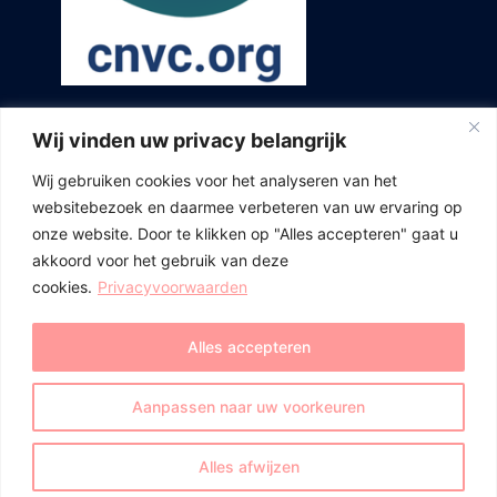
Wij vinden uw privacy belangrijk
Wij gebruiken cookies voor het analyseren van het
websitebezoek en daarmee verbeteren van uw ervaring op
onze website. Door te klikken op "Alles accepteren" gaat u
akkoord voor het gebruik van deze
cookies.
Privacyvoorwaarden
Alles accepteren
Aanpassen naar uw voorkeuren
© 2026 Accent Mediation. Proudly powered by
Alles afwijzen
DaaromM!