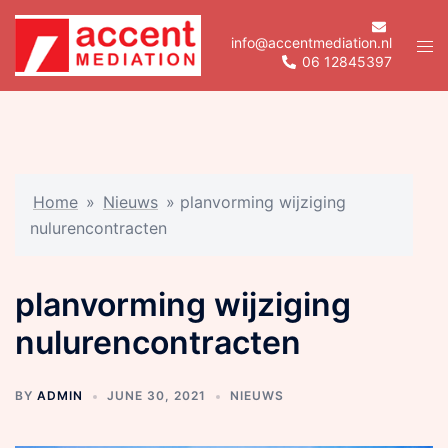
Skip
to
info@accentmediation.nl
Tog
06 12845397
content
men
Home
»
Nieuws
»
planvorming wijziging
nulurencontracten
planvorming wijziging
nulurencontracten
BY
ADMIN
JUNE 30, 2021
NIEUWS