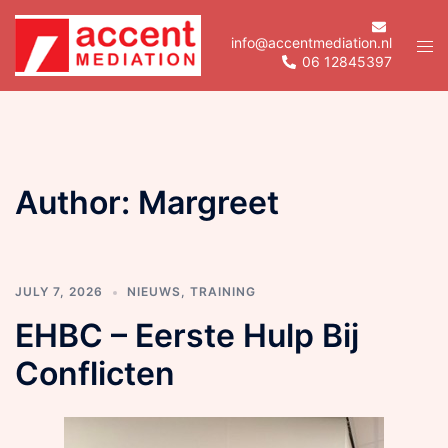
Skip
to
info@accentmediation.nl
Tog
06 12845397
content
men
Author:
Margreet
JULY 7, 2026
NIEUWS
,
TRAINING
EHBC – Eerste Hulp Bij
Conflicten