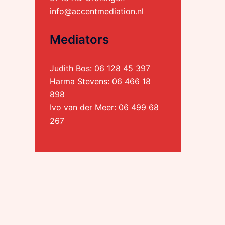
info@accentmediation.nl
Mediators
Judith Bos:
06 128 45 397
Harma Stevens:
06 466 18
898
Ivo van der Meer:
06 499 68
267