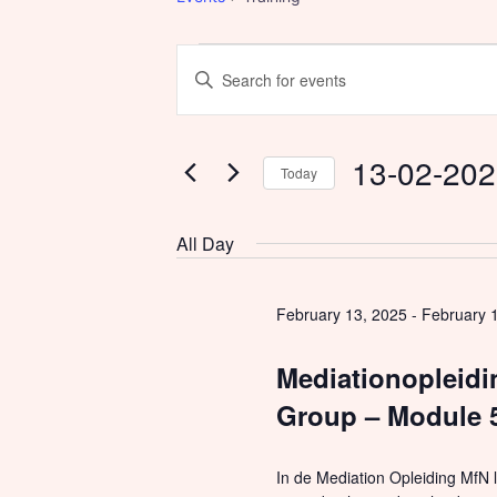
Enter
Keyword.
Events
Events
Search
for
13-02-20
for
Search
Today
Events
Select
by
February
and
date.
All Day
Keyword.
13,
Views
February 13, 2025
-
February 
2025
Navigation
Mediationopleid
Group – Module 
In de Mediation Opleiding MfN l