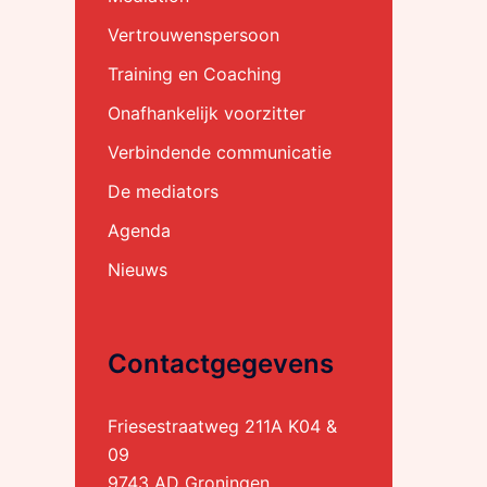
Vertrouwenspersoon
Training en Coaching
Onafhankelijk voorzitter
Verbindende communicatie
ion
De mediators
Agenda
Nieuws
Contactgegevens
Friesestraatweg 211A K04 &
09
9743 AD Groningen