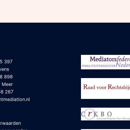
5 397
vens
18 898
r Meer
68 267
tmediation.nl
orwaarden