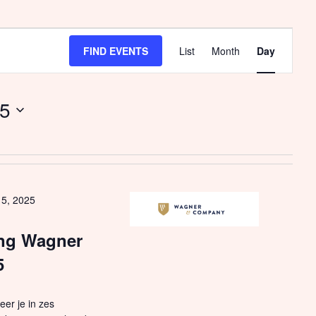
FIND EVENTS
List
Month
Day
Event
Views
25
Navigat
15, 2025
ing Wagner
5
eer je in zes