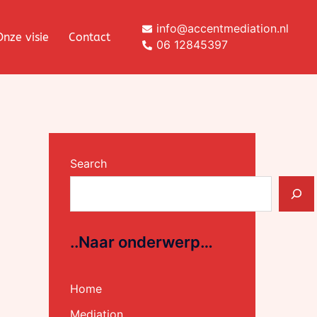
info@accentmediation.nl
Onze visie
Contact
06 12845397
Search
..Naar onderwerp…
Home
Mediation