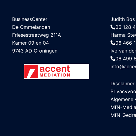
BusinessCenter
Judith Bos
De Ommelanden
06 128 4
Friesestraatweg 211A
Harma Ste
Kamer 09 en 04
06 466 
9743 AD Groningen
Ivo van de
06 499 
info@accen
Disclaimer
Privacyvo
Algemene 
MfN-Media
MfN-Gedra