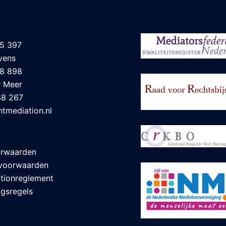
5 397
vens
18 898
r Meer
68 267
tmediation.nl
orwaarden
voorwaarden
tionreglement
gsregels