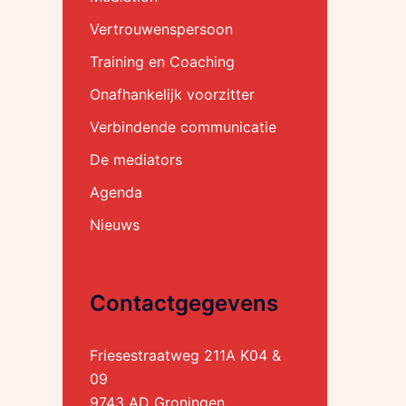
Vertrouwenspersoon
Training en Coaching
Onafhankelijk voorzitter
Verbindende communicatie
ion
De mediators
Agenda
Nieuws
Contactgegevens
Friesestraatweg 211A K04 &
09
9743 AD Groningen