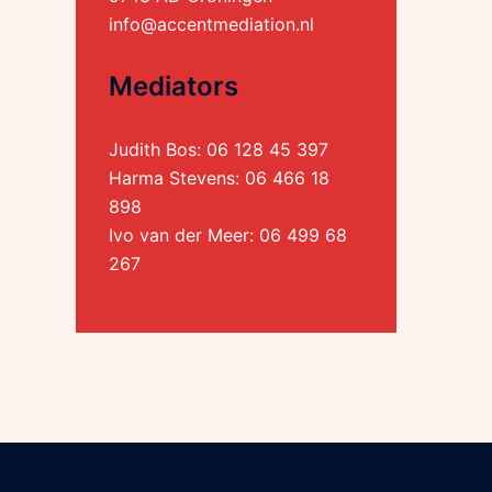
info@accentmediation.nl
Mediators
Judith Bos:
06 128 45 397
Harma Stevens:
06 466 18
898
Ivo van der Meer:
06 499 68
267