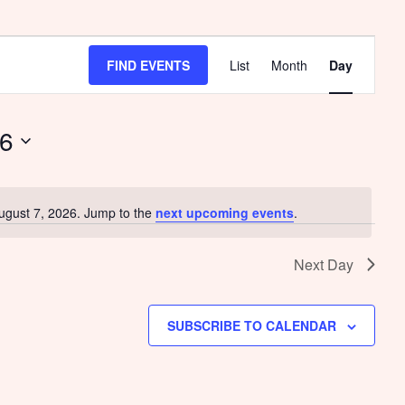
FIND EVENTS
List
Month
Day
Event
Views
26
Navigat
ugust 7, 2026. Jump to the
next upcoming events
.
Notice
Next Day
SUBSCRIBE TO CALENDAR