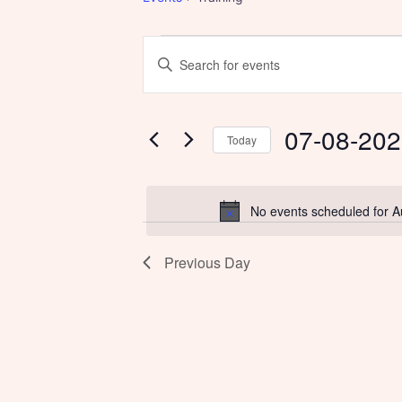
Enter
Keyword.
Events
Events
Search
for
07-08-20
for
Search
Today
Events
Select
by
August
and
date.
Keyword.
No events scheduled for A
7,
Views
Previous Day
2026
Navigation