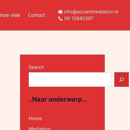
info@accentmediation.nl
Onze visie
Contact
06 12845397
Search
..Naar onderwerp…
Home
Mediation