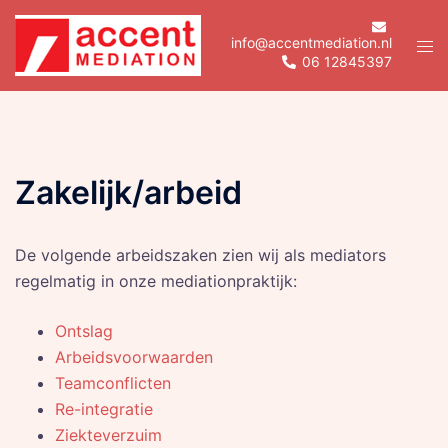
Skip
to
info@accentmediation.nl
Tog
06 12845397
content
men
Zakelijk/arbeid
De volgende arbeidszaken zien wij als mediators
regelmatig in onze mediationpraktijk:
Ontslag
Arbeidsvoorwaarden
Teamconflicten
Re-integratie
Ziekteverzuim