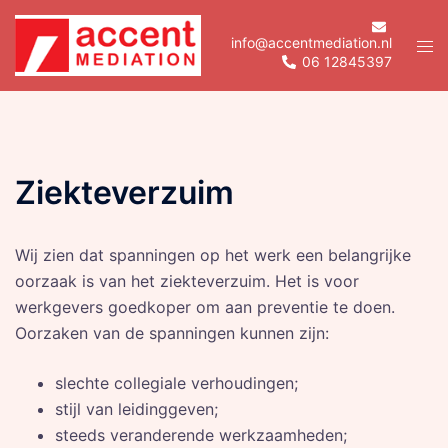
Skip
to
info@accentmediation.nl
Tog
06 12845397
content
men
Ziekteverzuim
Wij zien dat spanningen op het werk een belangrijke
oorzaak is van het ziekteverzuim. Het is voor
werkgevers goedkoper om aan preventie te doen.
Oorzaken van de spanningen kunnen zijn:
slechte collegiale verhoudingen;
stijl van leidinggeven;
steeds veranderende werkzaamheden;