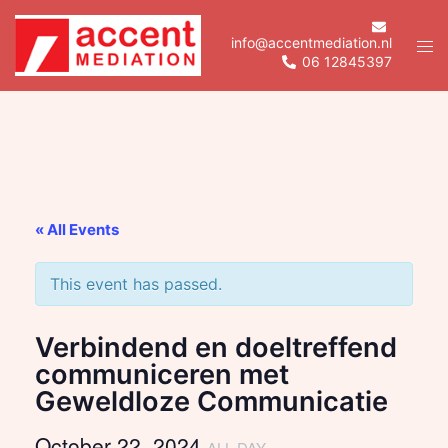
Skip
to
info@accentmediation.nl
Tog
06 12845397
content
men
« All Events
This event has passed.
Verbindend en doeltreffend
communiceren met
Geweldloze Communicatie
October 22, 2024
ALL DAY