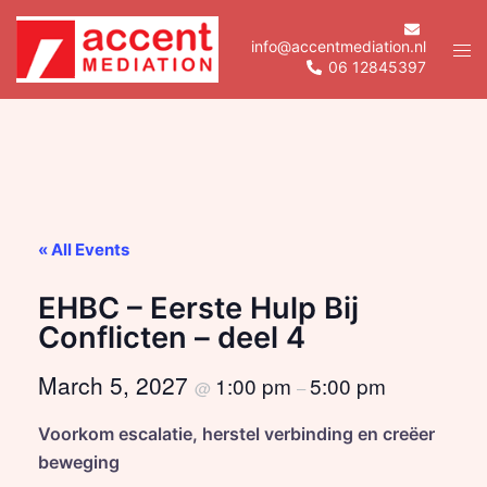
Skip
to
info@accentmediation.nl
Tog
06 12845397
content
men
« All Events
EHBC – Eerste Hulp Bij
Conflicten – deel 4
March 5, 2027
1:00 pm
5:00 pm
@
–
Voorkom escalatie, herstel verbinding en creëer
beweging